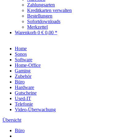
Zahlungsarten
Kreditkarten verwalten
Bestellungen
Sofortdownloads
Merkzettel
Warenkorb
0
€ 0,00 *
Home
Sonos
Software
Home-Office
Gaming
Zubehör
Büro
Hardware
Gutscheine
Used-IT
Telefonie
Video-Überwachung
Übersicht
Büro