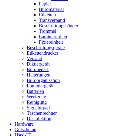
Papier
Büromaterial
Etiketten
Transverband
Beschriftungsbänder
Trommel
Laminierfolien
Fixiereinheit
Beschriftungsgeräte
Etikettendrucker
Versand
Diktiergerät
Bürobedarf
Halterungen
Büroorganisation
Laminiergerät
Batterien
Werkzeug
Reinigung
Signaturpad
Taschenrechner
Desinfektion
Hardware
Gutscheine
Used-IT