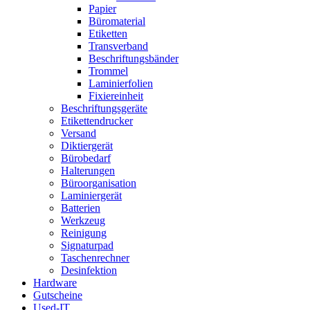
Papier
Büromaterial
Etiketten
Transverband
Beschriftungsbänder
Trommel
Laminierfolien
Fixiereinheit
Beschriftungsgeräte
Etikettendrucker
Versand
Diktiergerät
Bürobedarf
Halterungen
Büroorganisation
Laminiergerät
Batterien
Werkzeug
Reinigung
Signaturpad
Taschenrechner
Desinfektion
Hardware
Gutscheine
Used-IT