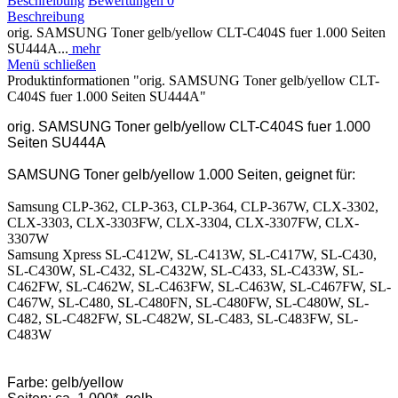
Beschreibung
Bewertungen
0
Beschreibung
orig. SAMSUNG Toner gelb/yellow CLT-C404S fuer 1.000 Seiten
SU444A...
mehr
Menü schließen
Produktinformationen "orig. SAMSUNG Toner gelb/yellow CLT-
C404S fuer 1.000 Seiten SU444A"
orig. SAMSUNG Toner gelb/yellow CLT-C404S fuer 1.000
Seiten SU444A
SAMSUNG Toner gelb/yellow 1.000 Seiten, geignet für:
Samsung CLP-362, CLP-363, CLP-364, CLP-367W, CLX-3302,
CLX-3303, CLX-3303FW, CLX-3304, CLX-3307FW, CLX-
3307W
Samsung Xpress SL-C412W, SL-C413W, SL-C417W, SL-C430,
SL-C430W, SL-C432, SL-C432W, SL-C433, SL-C433W, SL-
C462FW, SL-C462W, SL-C463FW, SL-C463W, SL-C467FW, SL-
C467W, SL-C480, SL-C480FN, SL-C480FW, SL-C480W, SL-
C482, SL-C482FW, SL-C482W, SL-C483, SL-C483FW, SL-
C483W
Farbe: gelb/yellow