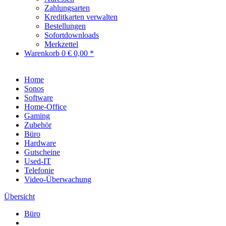
Zahlungsarten
Kreditkarten verwalten
Bestellungen
Sofortdownloads
Merkzettel
Warenkorb
0
€ 0,00 *
Home
Sonos
Software
Home-Office
Gaming
Zubehör
Büro
Hardware
Gutscheine
Used-IT
Telefonie
Video-Überwachung
Übersicht
Büro