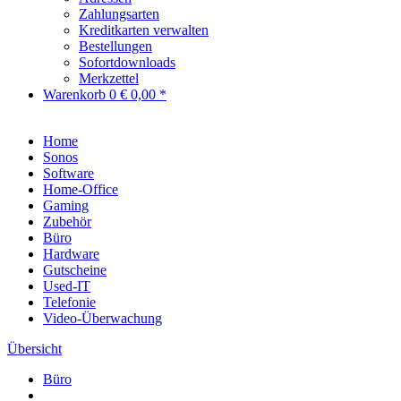
Zahlungsarten
Kreditkarten verwalten
Bestellungen
Sofortdownloads
Merkzettel
Warenkorb
0
€ 0,00 *
Home
Sonos
Software
Home-Office
Gaming
Zubehör
Büro
Hardware
Gutscheine
Used-IT
Telefonie
Video-Überwachung
Übersicht
Büro