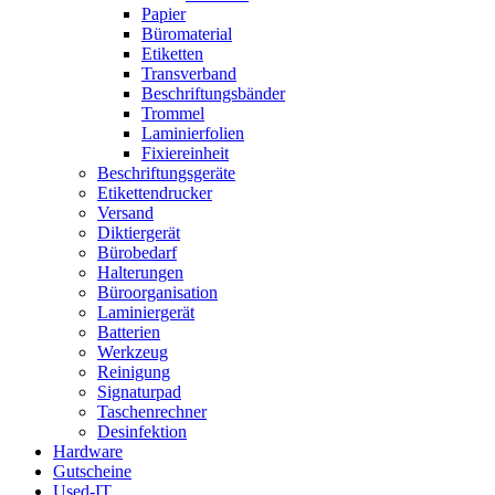
Papier
Büromaterial
Etiketten
Transverband
Beschriftungsbänder
Trommel
Laminierfolien
Fixiereinheit
Beschriftungsgeräte
Etikettendrucker
Versand
Diktiergerät
Bürobedarf
Halterungen
Büroorganisation
Laminiergerät
Batterien
Werkzeug
Reinigung
Signaturpad
Taschenrechner
Desinfektion
Hardware
Gutscheine
Used-IT