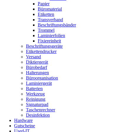
Papier
Büromaterial
Etiketten
Transverband
Beschriftungsbänder
Trommel
Laminierfolien
Fixiereinheit
Beschriftungsgeräte
Etikettendrucker
Versand
Diktiergerät
Bürobedarf
Halterungen
Büroorganisation
Laminiergerät
Batterien
Werkzeug
Reinigung
Signaturpad
Taschenrechner
Desinfektion
Hardware
Gutscheine
Used-IT