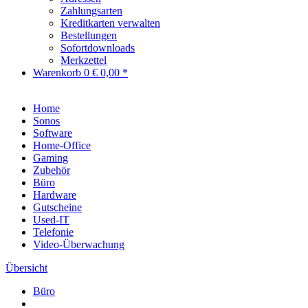
Zahlungsarten
Kreditkarten verwalten
Bestellungen
Sofortdownloads
Merkzettel
Warenkorb
0
€ 0,00 *
Home
Sonos
Software
Home-Office
Gaming
Zubehör
Büro
Hardware
Gutscheine
Used-IT
Telefonie
Video-Überwachung
Übersicht
Büro