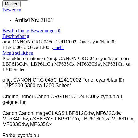
Merken
Bewerten
Artikel-Nr.:
21108
Beschreibung
Bewertungen
0
Beschreibung
orig. CANON CRG 045C 1241C002 Toner cyan/blau für
LBP5300 5360 ca.1300...
mehr
Menü schließen
Produktinformationen "orig. CANON CRG 045 cyan/blau Toner
LBP613Cdw, LBP611Cn MF635Cx, MF633Cdw, MF631Cn, ca.
1300 Seiten"
orig. CANON CRG 045C 1241C002 Toner cyan/blau für
LBP5300 5360 ca.1300 Seiten*
Original Toner Canon CRG-045C 1241C002 cyan/blau,
geignet für:
Canon Canon ImageCLASS LBP612Cdw, MF632Cdw,
MF634Cdw, i-SENSYS LBP611Cn, LBP613Cdw, MF631Cn,
MF633Cdw, MF635Cx
Farbe: cyan/blau