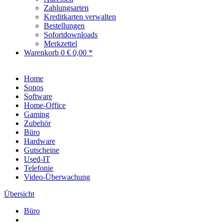
Zahlungsarten
Kreditkarten verwalten
Bestellungen
Sofortdownloads
Merkzettel
Warenkorb
0
€ 0,00 *
Home
Sonos
Software
Home-Office
Gaming
Zubehör
Büro
Hardware
Gutscheine
Used-IT
Telefonie
Video-Überwachung
Übersicht
Büro