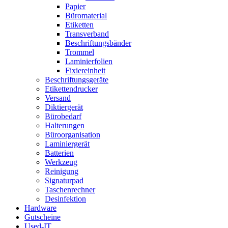
Papier
Büromaterial
Etiketten
Transverband
Beschriftungsbänder
Trommel
Laminierfolien
Fixiereinheit
Beschriftungsgeräte
Etikettendrucker
Versand
Diktiergerät
Bürobedarf
Halterungen
Büroorganisation
Laminiergerät
Batterien
Werkzeug
Reinigung
Signaturpad
Taschenrechner
Desinfektion
Hardware
Gutscheine
Used-IT