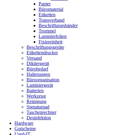
Papier
Büromaterial
Etiketten
Transverband
Beschriftungsbänder
Trommel
Laminierfolien
Fixiereinheit
Beschriftungsgeräte
Etikettendrucker
Versand
Diktiergerät
Bürobedarf
Halterungen
Büroorganisation
Laminiergerät
Batterien
Werkzeug
Reinigung
Signaturpad
Taschenrechner
Desinfektion
Hardware
Gutscheine
Used-IT