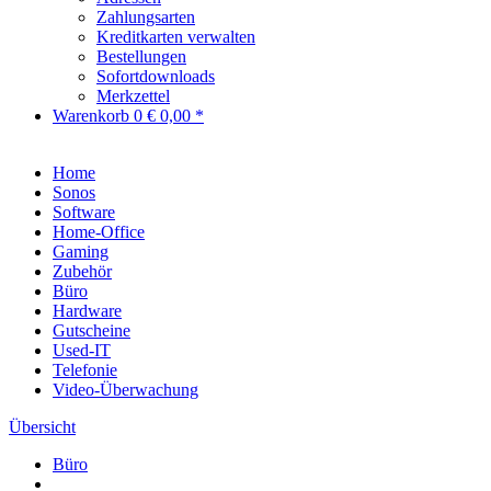
Zahlungsarten
Kreditkarten verwalten
Bestellungen
Sofortdownloads
Merkzettel
Warenkorb
0
€ 0,00 *
Home
Sonos
Software
Home-Office
Gaming
Zubehör
Büro
Hardware
Gutscheine
Used-IT
Telefonie
Video-Überwachung
Übersicht
Büro