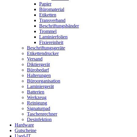
Papier
Büromaterial
Etiketten
Transverband
Beschriftungsbänder
Trommel
Laminierfolien
Fixiereinheit
Beschriftungsgeräte
Etikettendrucker
Versand
Diktiergerät
Bürobedarf
Halterungen
Büroorganisation
Laminiergerät
Batterien
Werkzeug
Reinigung
Signaturpad
Taschenrechner
Desinfektion
Hardware
Gutscheine
Used-IT