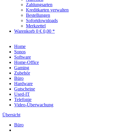
Zahlungsarten
Kreditkarten verwalten
Bestellungen
Sofortdownloads
Merkzettel
Warenkorb
0
€ 0,00 *
Home
Sonos
Software
Home-Office
Gaming
Zubehör
Büro
Hardware
Gutscheine
Used-IT
Telefonie
Video-Überwachung
Übersicht
Büro