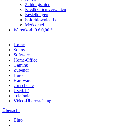
Zahlungsarten
Kreditkarten verwalten
Bestellungen
Sofortdownloads
Merkzettel
Warenkorb
0
€ 0,00 *
Home
Sonos
Software
Home-Office
Gaming
Zubehör
Büro
Hardware
Gutscheine
Used-IT
Telefonie
Video-Überwachung
Übersicht
Büro