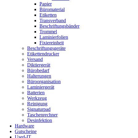
Papier
Büromaterial
Etiketten
Transverband
Beschriftungsbänder
Trommel
Laminierfolien
Fixiereinheit
Beschriftungsgeräte
Etikettendrucker
Versand
Diktiergerät
Bürobedarf
Halterungen
Büroorganisation
Laminiergerät
Batterien
Werkzeug
Reinigung
Signaturpad
Taschenrechner
Desinfektion
Hardware
Gutscheine
Used-IT