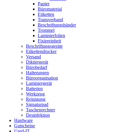
Papier
Büromaterial
Etiketten
Transverband
Beschriftungsbänder
Trommel
Laminierfolien
Fixiereinheit
Beschriftungsgeräte
Etikettendrucker
Versand
Diktiergerät
Bürobedarf
Halterungen
Büroorganisation
Laminiergerät
Batterien
Werkzeug
Reinigung
Signaturpad
Taschenrechner
Desinfektion
Hardware
Gutscheine
Used-IT