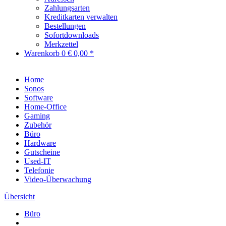
Zahlungsarten
Kreditkarten verwalten
Bestellungen
Sofortdownloads
Merkzettel
Warenkorb
0
€ 0,00 *
Home
Sonos
Software
Home-Office
Gaming
Zubehör
Büro
Hardware
Gutscheine
Used-IT
Telefonie
Video-Überwachung
Übersicht
Büro