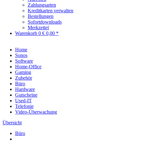
Zahlungsarten
Kreditkarten verwalten
Bestellungen
Sofortdownloads
Merkzettel
Warenkorb
0
€ 0,00 *
Home
Sonos
Software
Home-Office
Gaming
Zubehör
Büro
Hardware
Gutscheine
Used-IT
Telefonie
Video-Überwachung
Übersicht
Büro