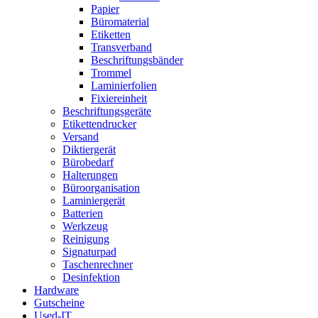
Papier
Büromaterial
Etiketten
Transverband
Beschriftungsbänder
Trommel
Laminierfolien
Fixiereinheit
Beschriftungsgeräte
Etikettendrucker
Versand
Diktiergerät
Bürobedarf
Halterungen
Büroorganisation
Laminiergerät
Batterien
Werkzeug
Reinigung
Signaturpad
Taschenrechner
Desinfektion
Hardware
Gutscheine
Used-IT