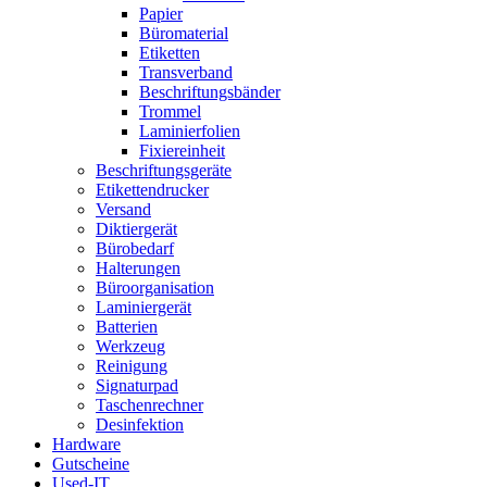
Papier
Büromaterial
Etiketten
Transverband
Beschriftungsbänder
Trommel
Laminierfolien
Fixiereinheit
Beschriftungsgeräte
Etikettendrucker
Versand
Diktiergerät
Bürobedarf
Halterungen
Büroorganisation
Laminiergerät
Batterien
Werkzeug
Reinigung
Signaturpad
Taschenrechner
Desinfektion
Hardware
Gutscheine
Used-IT