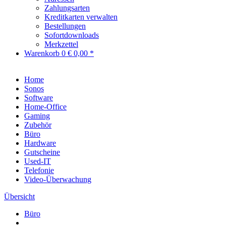
Zahlungsarten
Kreditkarten verwalten
Bestellungen
Sofortdownloads
Merkzettel
Warenkorb
0
€ 0,00 *
Home
Sonos
Software
Home-Office
Gaming
Zubehör
Büro
Hardware
Gutscheine
Used-IT
Telefonie
Video-Überwachung
Übersicht
Büro