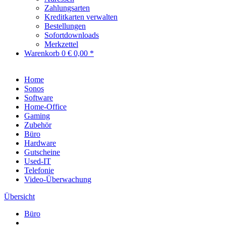
Zahlungsarten
Kreditkarten verwalten
Bestellungen
Sofortdownloads
Merkzettel
Warenkorb
0
€ 0,00 *
Home
Sonos
Software
Home-Office
Gaming
Zubehör
Büro
Hardware
Gutscheine
Used-IT
Telefonie
Video-Überwachung
Übersicht
Büro