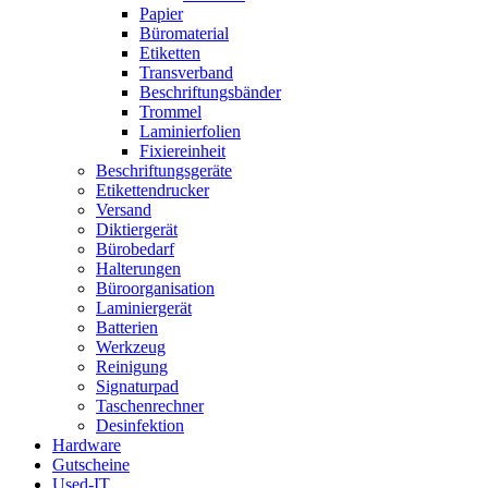
Papier
Büromaterial
Etiketten
Transverband
Beschriftungsbänder
Trommel
Laminierfolien
Fixiereinheit
Beschriftungsgeräte
Etikettendrucker
Versand
Diktiergerät
Bürobedarf
Halterungen
Büroorganisation
Laminiergerät
Batterien
Werkzeug
Reinigung
Signaturpad
Taschenrechner
Desinfektion
Hardware
Gutscheine
Used-IT