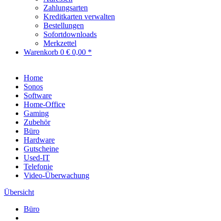
Zahlungsarten
Kreditkarten verwalten
Bestellungen
Sofortdownloads
Merkzettel
Warenkorb
0
€ 0,00 *
Home
Sonos
Software
Home-Office
Gaming
Zubehör
Büro
Hardware
Gutscheine
Used-IT
Telefonie
Video-Überwachung
Übersicht
Büro