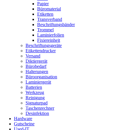
Papier
Büromaterial
Etiketten
Transverband
Beschriftungsbänder
Trommel
Laminierfolien
Fixiereinheit
Beschriftungsgeräte
Etikettendrucker
Versand
Diktiergerät
Bürobedarf
Halterungen
Büroorganisation
Laminiergerät
Batterien
Werkzeug
Reinigung
Signaturpad
Taschenrechner
Desinfektion
Hardware
Gutscheine
Used-IT