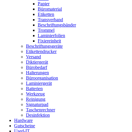
Papier
Büromaterial
Etiketten
Transverband
Beschriftungsbänder
Trommel
Laminierfolien
Fixiereinheit
Beschriftungsgeräte
Etikettendrucker
Versand
Diktiergerät
Bürobedarf
Halterungen
Büroorganisation
Laminiergerät
Batterien
Werkzeug
Reinigung
Signaturpad
Taschenrechner
Desinfektion
Hardware
Gutscheine
Used-IT