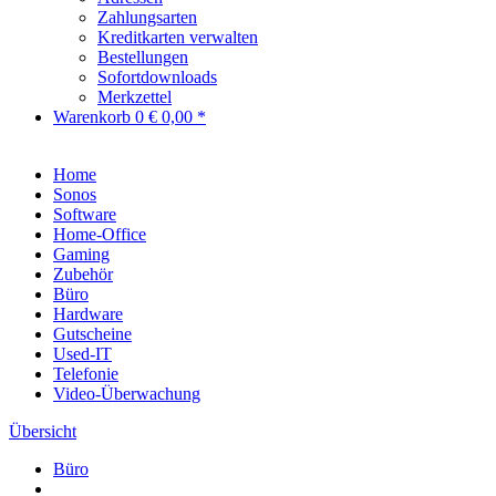
Zahlungsarten
Kreditkarten verwalten
Bestellungen
Sofortdownloads
Merkzettel
Warenkorb
0
€ 0,00 *
Home
Sonos
Software
Home-Office
Gaming
Zubehör
Büro
Hardware
Gutscheine
Used-IT
Telefonie
Video-Überwachung
Übersicht
Büro