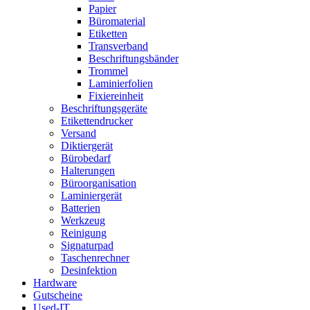
Papier
Büromaterial
Etiketten
Transverband
Beschriftungsbänder
Trommel
Laminierfolien
Fixiereinheit
Beschriftungsgeräte
Etikettendrucker
Versand
Diktiergerät
Bürobedarf
Halterungen
Büroorganisation
Laminiergerät
Batterien
Werkzeug
Reinigung
Signaturpad
Taschenrechner
Desinfektion
Hardware
Gutscheine
Used-IT