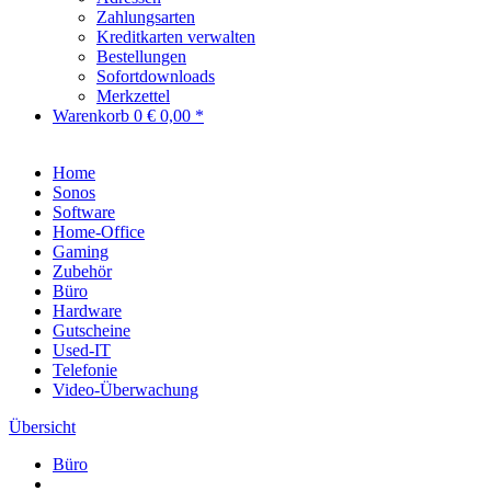
Zahlungsarten
Kreditkarten verwalten
Bestellungen
Sofortdownloads
Merkzettel
Warenkorb
0
€ 0,00 *
Home
Sonos
Software
Home-Office
Gaming
Zubehör
Büro
Hardware
Gutscheine
Used-IT
Telefonie
Video-Überwachung
Übersicht
Büro