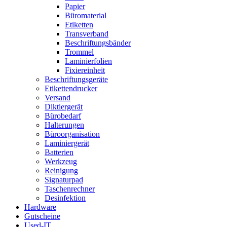
Papier
Büromaterial
Etiketten
Transverband
Beschriftungsbänder
Trommel
Laminierfolien
Fixiereinheit
Beschriftungsgeräte
Etikettendrucker
Versand
Diktiergerät
Bürobedarf
Halterungen
Büroorganisation
Laminiergerät
Batterien
Werkzeug
Reinigung
Signaturpad
Taschenrechner
Desinfektion
Hardware
Gutscheine
Used-IT