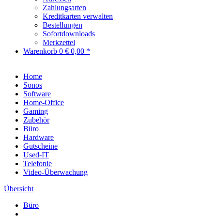
Zahlungsarten
Kreditkarten verwalten
Bestellungen
Sofortdownloads
Merkzettel
Warenkorb
0
€ 0,00 *
Home
Sonos
Software
Home-Office
Gaming
Zubehör
Büro
Hardware
Gutscheine
Used-IT
Telefonie
Video-Überwachung
Übersicht
Büro