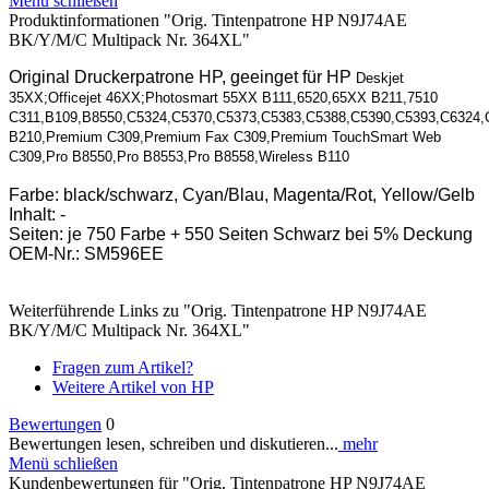
Menü schließen
Produktinformationen "Orig. Tintenpatrone HP N9J74AE
BK/Y/M/C Multipack Nr. 364XL"
Original Druckerpatrone HP, geeinget für HP
Deskjet
35XX;Officejet 46XX;Photosmart 55XX B111,6520,65XX B211,7510
C311,B109,B8550,C5324,C5370,C5373,C5383,C5388,C5390,C5393,C6324,
B210,Premium C309,Premium Fax C309,Premium TouchSmart Web
C309,Pro B8550,Pro B8553,Pro B8558,Wireless B110
Farbe: black/schwarz, Cyan/Blau, Magenta/Rot, Yellow/Gelb
Inhalt: -
Seiten: je 750 Farbe + 550 Seiten Schwarz bei 5% Deckung
OEM-Nr.: SM596EE
Weiterführende Links zu "Orig. Tintenpatrone HP N9J74AE
BK/Y/M/C Multipack Nr. 364XL"
Fragen zum Artikel?
Weitere Artikel von HP
Bewertungen
0
Bewertungen lesen, schreiben und diskutieren...
mehr
Menü schließen
Kundenbewertungen für "Orig. Tintenpatrone HP N9J74AE