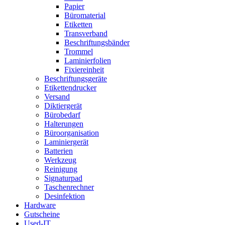
Papier
Büromaterial
Etiketten
Transverband
Beschriftungsbänder
Trommel
Laminierfolien
Fixiereinheit
Beschriftungsgeräte
Etikettendrucker
Versand
Diktiergerät
Bürobedarf
Halterungen
Büroorganisation
Laminiergerät
Batterien
Werkzeug
Reinigung
Signaturpad
Taschenrechner
Desinfektion
Hardware
Gutscheine
Used-IT