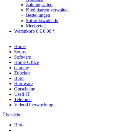
Zahlungsarten
Kreditkarten verwalten
Bestellungen
Sofortdownloads
Merkzettel
Warenkorb
0
€ 0,00 *
Home
Sonos
Software
Home-Office
Gaming
Zubehör
Büro
Hardware
Gutscheine
Used-IT
Telefonie
Video-Überwachung
Übersicht
Büro