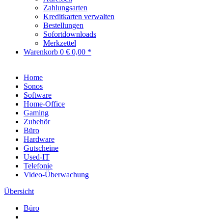
Zahlungsarten
Kreditkarten verwalten
Bestellungen
Sofortdownloads
Merkzettel
Warenkorb
0
€ 0,00 *
Home
Sonos
Software
Home-Office
Gaming
Zubehör
Büro
Hardware
Gutscheine
Used-IT
Telefonie
Video-Überwachung
Übersicht
Büro