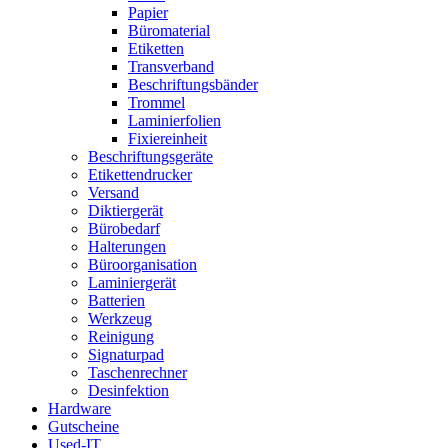
Papier
Büromaterial
Etiketten
Transverband
Beschriftungsbänder
Trommel
Laminierfolien
Fixiereinheit
Beschriftungsgeräte
Etikettendrucker
Versand
Diktiergerät
Bürobedarf
Halterungen
Büroorganisation
Laminiergerät
Batterien
Werkzeug
Reinigung
Signaturpad
Taschenrechner
Desinfektion
Hardware
Gutscheine
Used-IT