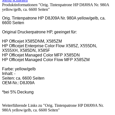
Menü schließen
Produktinformationen "Orig. Tintenpatrone HP D8J09A Nr. 980A
yellow/gelb, ca. 6600 Seiten"
Orig. Tintenpatrone HP D8J09A Nr. 980A yellow/gelb, ca.
6600 Seiten
Original Druckerpatrone HP, geeinget für:
HP Officejet X585DNM, X585ZM
HP Officejet Enterprise Color Flow X585Z, X555DN,
X555XH, X585DN, X585F
HP Officejet Managed Color MFP X585DN
HP Officejet Managed Color Flow MFP X585ZM
Farbe: yellow/gelb
Inhalt: -
Seiten: ca. 6600 Seiten
OEM-Nr.: D8J09A
*bei 5% Deckung
Weiterführende Links zu "Orig. Tintenpatrone HP D8J09A Nr.
980A yellow/gelb, ca. 6600 Seiten"