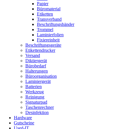
Papier
Büromaterial
Etiketten
Transverband
Beschriftungsbänder
Trommel
Laminierfolien
Fixiereinheit
Beschriftungsgeräte
Etikettendrucker
Versand
Diktiergerät
Bürobedarf
Halterungen
Büroorganisation
Laminiergerät
Batterien
Werkzeug
Reinigung
Signaturpad
Taschenrechner
Desinfektion
Hardware
Gutscheine
Used-IT