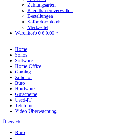
Zahlungsarten
Kreditkarten verwalten
Bestellungen
Sofortdownloads
Merkzettel
Warenkorb
0
€ 0,00 *
Home
Sonos
Software
Home-Office
Gaming
Zubehör
Büro
Hardware
Gutscheine
Used-IT
Telefonie
Video-Überwachung
Übersicht
Büro