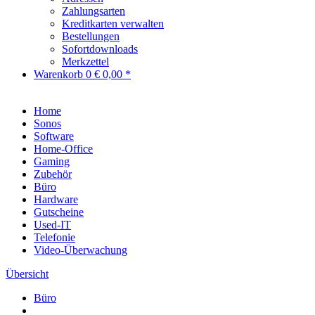
Zahlungsarten
Kreditkarten verwalten
Bestellungen
Sofortdownloads
Merkzettel
Warenkorb
0
€ 0,00 *
Home
Sonos
Software
Home-Office
Gaming
Zubehör
Büro
Hardware
Gutscheine
Used-IT
Telefonie
Video-Überwachung
Übersicht
Büro