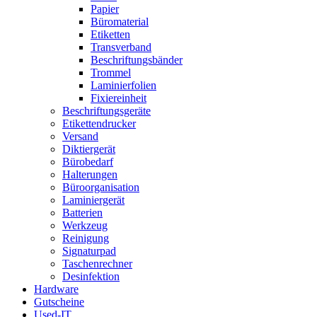
Papier
Büromaterial
Etiketten
Transverband
Beschriftungsbänder
Trommel
Laminierfolien
Fixiereinheit
Beschriftungsgeräte
Etikettendrucker
Versand
Diktiergerät
Bürobedarf
Halterungen
Büroorganisation
Laminiergerät
Batterien
Werkzeug
Reinigung
Signaturpad
Taschenrechner
Desinfektion
Hardware
Gutscheine
Used-IT