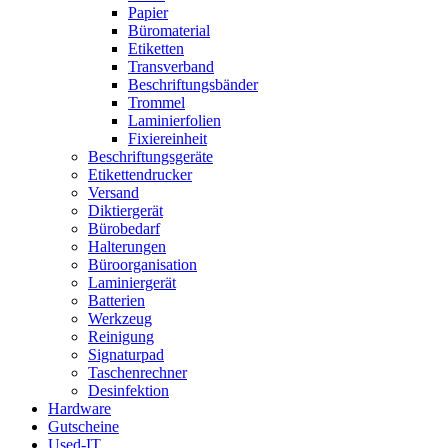
Papier
Büromaterial
Etiketten
Transverband
Beschriftungsbänder
Trommel
Laminierfolien
Fixiereinheit
Beschriftungsgeräte
Etikettendrucker
Versand
Diktiergerät
Bürobedarf
Halterungen
Büroorganisation
Laminiergerät
Batterien
Werkzeug
Reinigung
Signaturpad
Taschenrechner
Desinfektion
Hardware
Gutscheine
Used-IT