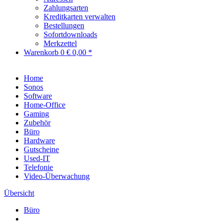
Zahlungsarten
Kreditkarten verwalten
Bestellungen
Sofortdownloads
Merkzettel
Warenkorb
0
€ 0,00 *
Home
Sonos
Software
Home-Office
Gaming
Zubehör
Büro
Hardware
Gutscheine
Used-IT
Telefonie
Video-Überwachung
Übersicht
Büro