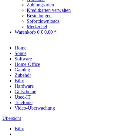
Zahlungsarten
Kreditkarten verwalten
Bestellungen
Sofortdownloads
Merkzettel
Warenkorb
0
€ 0,00 *
Home
Sonos
Software
Home-Office
Gaming
Zubehör
Büro
Hardware
Gutscheine
Used-IT
Telefonie
Video-Überwachung
Übersicht
Büro