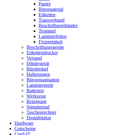
Papier
Büromaterial
Etiketten
Transverband
Beschriftungsbänder
Trommel
Laminierfolien
Fixiereinheit
Beschriftungsgeräte
Etikettendrucker
Versand
Diktiergerät
Bürobedarf
Halterungen
Büroorganisation
Laminiergerät
Batterien
Werkzeug
Reinigung
Signaturpad
Taschenrechner
Desinfektion
Hardware
Gutscheine
Used-IT