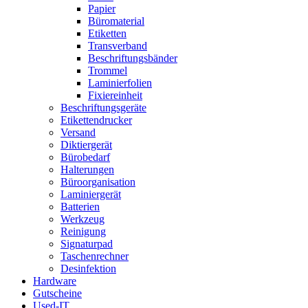
Papier
Büromaterial
Etiketten
Transverband
Beschriftungsbänder
Trommel
Laminierfolien
Fixiereinheit
Beschriftungsgeräte
Etikettendrucker
Versand
Diktiergerät
Bürobedarf
Halterungen
Büroorganisation
Laminiergerät
Batterien
Werkzeug
Reinigung
Signaturpad
Taschenrechner
Desinfektion
Hardware
Gutscheine
Used-IT