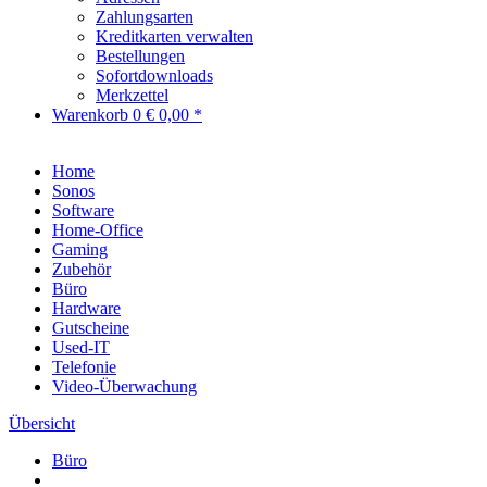
Zahlungsarten
Kreditkarten verwalten
Bestellungen
Sofortdownloads
Merkzettel
Warenkorb
0
€ 0,00 *
Home
Sonos
Software
Home-Office
Gaming
Zubehör
Büro
Hardware
Gutscheine
Used-IT
Telefonie
Video-Überwachung
Übersicht
Büro