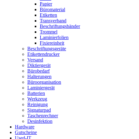
Papier
Büromaterial
Etiketten
Transverband
Beschriftungsbänder
Trommel
Laminierfolien
Fixiereinheit
Beschriftungsgeräte
Etikettendrucker
Versand
Diktiergerät
Bürobedarf
Halterungen
Büroorganisation
Laminiergerät
Batterien
Werkzeug
Reinigung
Signaturpad
Taschenrechner
Desinfektion
Hardware
Gutscheine
Used-IT