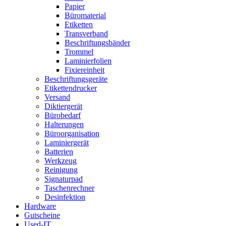
Papier
Büromaterial
Etiketten
Transverband
Beschriftungsbänder
Trommel
Laminierfolien
Fixiereinheit
Beschriftungsgeräte
Etikettendrucker
Versand
Diktiergerät
Bürobedarf
Halterungen
Büroorganisation
Laminiergerät
Batterien
Werkzeug
Reinigung
Signaturpad
Taschenrechner
Desinfektion
Hardware
Gutscheine
Used-IT