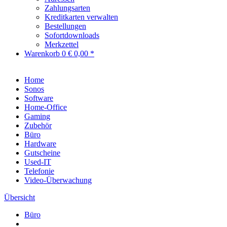
Zahlungsarten
Kreditkarten verwalten
Bestellungen
Sofortdownloads
Merkzettel
Warenkorb
0
€ 0,00 *
Home
Sonos
Software
Home-Office
Gaming
Zubehör
Büro
Hardware
Gutscheine
Used-IT
Telefonie
Video-Überwachung
Übersicht
Büro