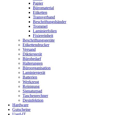
Papier
Büromaterial
Etiketten
Transverband
Beschriftungsbänder
Trommel
Laminierfolien
Fixiereinheit
Beschriftungsgeräte
Etikettendrucker
Versand
Diktiergerät
Bürobedarf
Halterungen
Büroorganisation
Laminiergerät
Batterien
Werkzeug
Reinigung
Signaturpad
Taschenrechner
Desinfektion
Hardware
Gutscheine
Used-IT