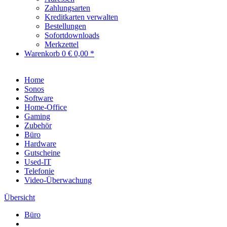
Zahlungsarten
Kreditkarten verwalten
Bestellungen
Sofortdownloads
Merkzettel
Warenkorb
0
€ 0,00 *
Home
Sonos
Software
Home-Office
Gaming
Zubehör
Büro
Hardware
Gutscheine
Used-IT
Telefonie
Video-Überwachung
Übersicht
Büro