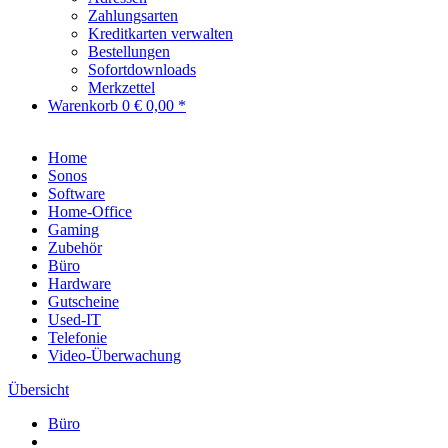
Zahlungsarten
Kreditkarten verwalten
Bestellungen
Sofortdownloads
Merkzettel
Warenkorb
0
€ 0,00 *
Home
Sonos
Software
Home-Office
Gaming
Zubehör
Büro
Hardware
Gutscheine
Used-IT
Telefonie
Video-Überwachung
Übersicht
Büro