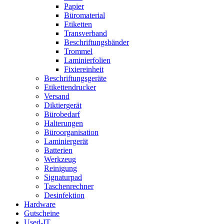
Papier
Büromaterial
Etiketten
Transverband
Beschriftungsbänder
Trommel
Laminierfolien
Fixiereinheit
Beschriftungsgeräte
Etikettendrucker
Versand
Diktiergerät
Bürobedarf
Halterungen
Büroorganisation
Laminiergerät
Batterien
Werkzeug
Reinigung
Signaturpad
Taschenrechner
Desinfektion
Hardware
Gutscheine
Used-IT