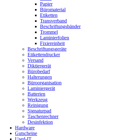
Papier
Büromaterial
Etiketten
Transverband
Beschriftungsbänder
Trommel
Laminierfolien
Fixiereinheit
Beschriftungsgeräte
Etikettendrucker
Versand
Diktiergerät
Bürobedarf
Halterungen
Büroorganisation
Laminiergerät
Batterien
Werkzeug
Reinigung
Signaturpad
Taschenrechner
Desinfektion
Hardware
Gutscheine
Used-IT