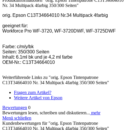
Produktinformationen "orig. Epson Tintenpatrone C13T34664010
Nr. 34 Multipack 4farbig 350/300 Seiten"
orig. Epson C13T34664010 Nr.34 Multipack 4farbig
geeignet für:
Workforce Pro WF-3720, WF-3720DWF, WF-3725DWF
Farbe: c/m/y/bk
Seiten: 350/300 Seiten
Inhalt: 6.1ml bk und je 4,2 ml farbe
OEM-Nr.: C13T34664010
Weiterführende Links zu "orig. Epson Tintenpatrone
C13T34664010 Nr. 34 Multipack 4farbig 350/300 Seiten"
Fragen zum Artikel?
Weitere Artikel von Epson
Bewertungen
0
Bewertungen lesen, schreiben und diskutieren...
mehr
Menü schließen
Kundenbewertungen für "orig. Epson Tintenpatrone
C13T34664010 Nr. 34 Multipack 4farbig 350/300 Seiten"