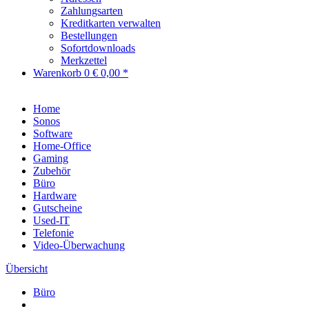
Zahlungsarten
Kreditkarten verwalten
Bestellungen
Sofortdownloads
Merkzettel
Warenkorb
0
€ 0,00 *
Home
Sonos
Software
Home-Office
Gaming
Zubehör
Büro
Hardware
Gutscheine
Used-IT
Telefonie
Video-Überwachung
Übersicht
Büro