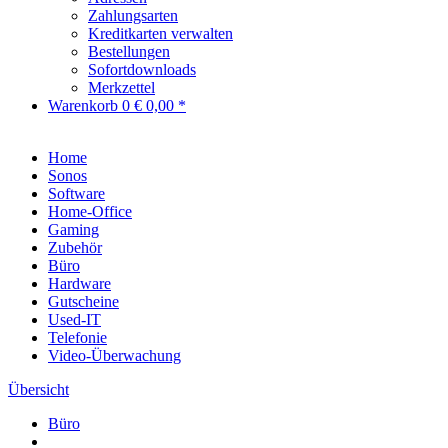
Zahlungsarten
Kreditkarten verwalten
Bestellungen
Sofortdownloads
Merkzettel
Warenkorb
0
€ 0,00 *
Home
Sonos
Software
Home-Office
Gaming
Zubehör
Büro
Hardware
Gutscheine
Used-IT
Telefonie
Video-Überwachung
Übersicht
Büro