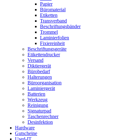
Papier
Büromaterial
Etiketten
Transverband
Beschriftungsbänder
Trommel
Laminierfolien
Fixiereinheit
Beschriftungsgeräte
Etikettendrucker
Versand
Diktiergerät
Bürobedarf
Halterungen
Büroorganisation
Laminiergerät
Batterien
Werkzeug
Reinigung
Signaturpad
Taschenrechner
Desinfektion
Hardware
Gutscheine
Used-IT