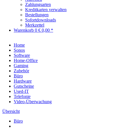
Zahlungsarten
Kreditkarten verwalten
Bestellungen
Sofortdownloads
Merkzettel
Warenkorb
0
€ 0,00 *
Home
Sonos
Software
Home-Office
Gaming
Zubehör
Büro
Hardware
Gutscheine
Used-IT
Telefonie
Video-Überwachung
Übersicht
Büro