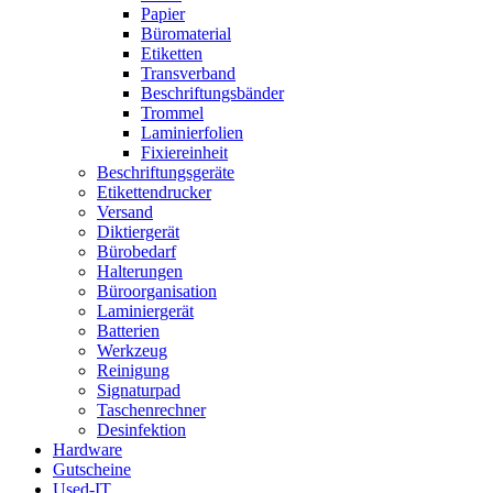
Papier
Büromaterial
Etiketten
Transverband
Beschriftungsbänder
Trommel
Laminierfolien
Fixiereinheit
Beschriftungsgeräte
Etikettendrucker
Versand
Diktiergerät
Bürobedarf
Halterungen
Büroorganisation
Laminiergerät
Batterien
Werkzeug
Reinigung
Signaturpad
Taschenrechner
Desinfektion
Hardware
Gutscheine
Used-IT