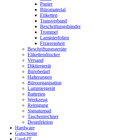
Papier
Büromaterial
Etiketten
Transverband
Beschriftungsbänder
Trommel
Laminierfolien
Fixiereinheit
Beschriftungsgeräte
Etikettendrucker
Versand
Diktiergerät
Bürobedarf
Halterungen
Büroorganisation
Laminiergerät
Batterien
Werkzeug
Reinigung
Signaturpad
Taschenrechner
Desinfektion
Hardware
Gutscheine
Used-IT