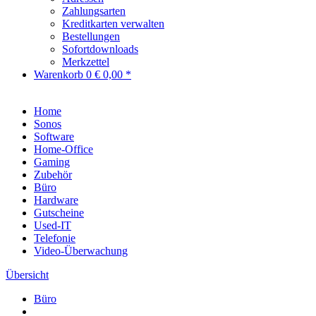
Zahlungsarten
Kreditkarten verwalten
Bestellungen
Sofortdownloads
Merkzettel
Warenkorb
0
€ 0,00 *
Home
Sonos
Software
Home-Office
Gaming
Zubehör
Büro
Hardware
Gutscheine
Used-IT
Telefonie
Video-Überwachung
Übersicht
Büro