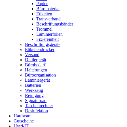
Papier
Büromaterial
Etiketten
Transverband
Beschriftungsbänder
Trommel
Laminierfolien
Fixiereinheit
Beschriftungsgeräte
Etikettendrucker
Versand
Diktiergerät
Bürobedarf
Halterungen
Büroorganisation
Laminiergerät
Batterien
Werkzeug
Reinigung
Signaturpad
Taschenrechner
Desinfektion
Hardware
Gutscheine
Used-IT