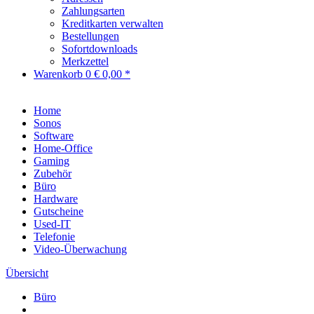
Zahlungsarten
Kreditkarten verwalten
Bestellungen
Sofortdownloads
Merkzettel
Warenkorb
0
€ 0,00 *
Home
Sonos
Software
Home-Office
Gaming
Zubehör
Büro
Hardware
Gutscheine
Used-IT
Telefonie
Video-Überwachung
Übersicht
Büro