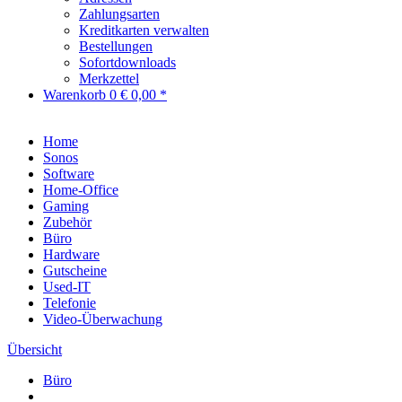
Zahlungsarten
Kreditkarten verwalten
Bestellungen
Sofortdownloads
Merkzettel
Warenkorb
0
€ 0,00 *
Home
Sonos
Software
Home-Office
Gaming
Zubehör
Büro
Hardware
Gutscheine
Used-IT
Telefonie
Video-Überwachung
Übersicht
Büro