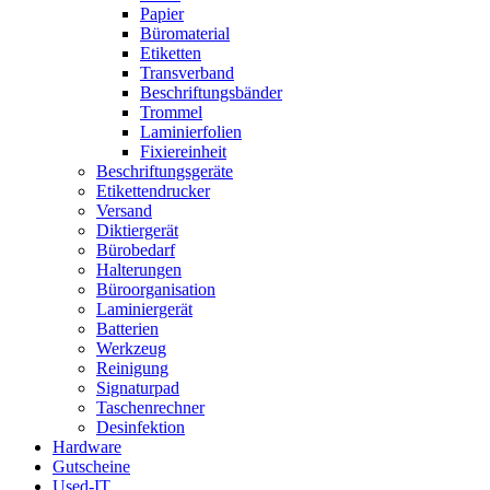
Papier
Büromaterial
Etiketten
Transverband
Beschriftungsbänder
Trommel
Laminierfolien
Fixiereinheit
Beschriftungsgeräte
Etikettendrucker
Versand
Diktiergerät
Bürobedarf
Halterungen
Büroorganisation
Laminiergerät
Batterien
Werkzeug
Reinigung
Signaturpad
Taschenrechner
Desinfektion
Hardware
Gutscheine
Used-IT