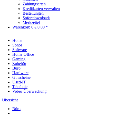
Zahlungsarten
Kreditkarten verwalten
Bestellungen
Sofortdownloads
Merkzettel
Warenkorb
0
€ 0,00 *
Home
Sonos
Software
Home-Office
Gaming
Zubehör
Büro
Hardware
Gutscheine
Used-IT
Telefonie
Video-Überwachung
Übersicht
Büro