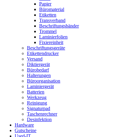
Papier
Büromaterial
Etiketten
Transverband
Beschriftungsbänder
Trommel
Laminierfolien
Fixiereinheit
Beschriftungsgeräte
Etikettendrucker
Versand
Diktiergerät
Bürobedarf
Halterungen
Büroorganisation
Laminiergerät
Batterien
Werkzeug
Reinigung
Signaturpad
Taschenrechner
Desinfektion
Hardware
Gutscheine
Used-IT