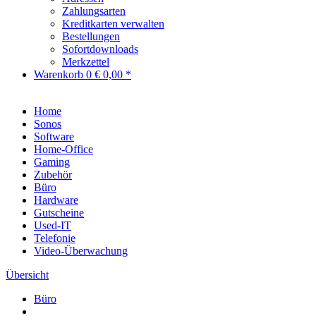
Zahlungsarten
Kreditkarten verwalten
Bestellungen
Sofortdownloads
Merkzettel
Warenkorb
0
€ 0,00 *
Home
Sonos
Software
Home-Office
Gaming
Zubehör
Büro
Hardware
Gutscheine
Used-IT
Telefonie
Video-Überwachung
Übersicht
Büro