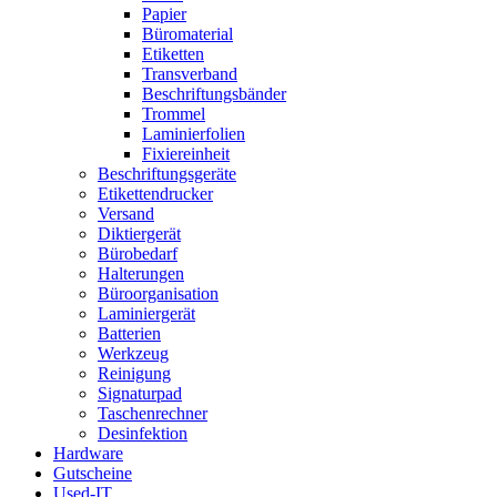
Papier
Büromaterial
Etiketten
Transverband
Beschriftungsbänder
Trommel
Laminierfolien
Fixiereinheit
Beschriftungsgeräte
Etikettendrucker
Versand
Diktiergerät
Bürobedarf
Halterungen
Büroorganisation
Laminiergerät
Batterien
Werkzeug
Reinigung
Signaturpad
Taschenrechner
Desinfektion
Hardware
Gutscheine
Used-IT