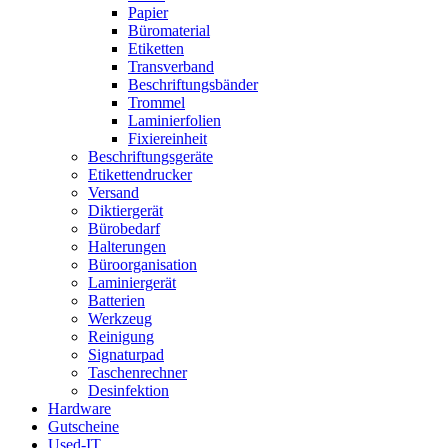
Papier
Büromaterial
Etiketten
Transverband
Beschriftungsbänder
Trommel
Laminierfolien
Fixiereinheit
Beschriftungsgeräte
Etikettendrucker
Versand
Diktiergerät
Bürobedarf
Halterungen
Büroorganisation
Laminiergerät
Batterien
Werkzeug
Reinigung
Signaturpad
Taschenrechner
Desinfektion
Hardware
Gutscheine
Used-IT