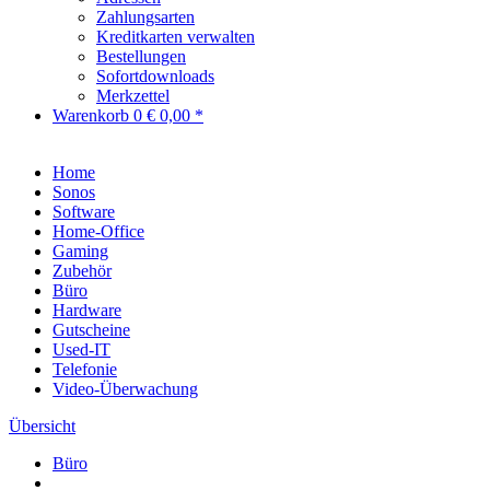
Zahlungsarten
Kreditkarten verwalten
Bestellungen
Sofortdownloads
Merkzettel
Warenkorb
0
€ 0,00 *
Home
Sonos
Software
Home-Office
Gaming
Zubehör
Büro
Hardware
Gutscheine
Used-IT
Telefonie
Video-Überwachung
Übersicht
Büro