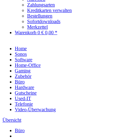
Zahlungsarten
Kreditkarten verwalten
Bestellungen
Sofortdownloads
Merkzettel
Warenkorb
0
€ 0,00 *
Home
Sonos
Software
Home-Office
Gaming
Zubehör
Büro
Hardware
Gutscheine
Used-IT
Telefonie
Video-Überwachung
Übersicht
Büro