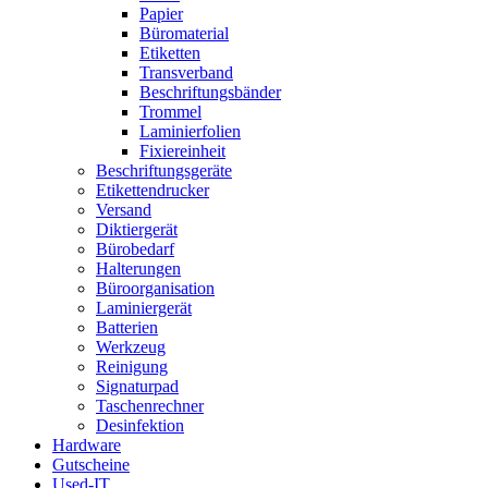
Papier
Büromaterial
Etiketten
Transverband
Beschriftungsbänder
Trommel
Laminierfolien
Fixiereinheit
Beschriftungsgeräte
Etikettendrucker
Versand
Diktiergerät
Bürobedarf
Halterungen
Büroorganisation
Laminiergerät
Batterien
Werkzeug
Reinigung
Signaturpad
Taschenrechner
Desinfektion
Hardware
Gutscheine
Used-IT