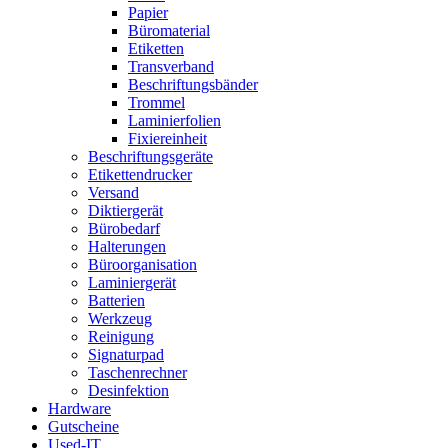
Papier
Büromaterial
Etiketten
Transverband
Beschriftungsbänder
Trommel
Laminierfolien
Fixiereinheit
Beschriftungsgeräte
Etikettendrucker
Versand
Diktiergerät
Bürobedarf
Halterungen
Büroorganisation
Laminiergerät
Batterien
Werkzeug
Reinigung
Signaturpad
Taschenrechner
Desinfektion
Hardware
Gutscheine
Used-IT