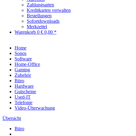
Zahlungsarten
Kreditkarten verwalten
Bestellungen
Sofortdownloads
Merkzettel
Warenkorb
0
€ 0,00 *
Home
Sonos
Software
Home-Office
Gaming
Zubehör
Büro
Hardware
Gutscheine
Used-IT
Telefonie
Video-Überwachung
Übersicht
Büro