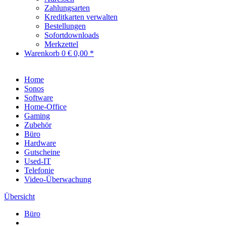
Zahlungsarten
Kreditkarten verwalten
Bestellungen
Sofortdownloads
Merkzettel
Warenkorb
0
€ 0,00 *
Home
Sonos
Software
Home-Office
Gaming
Zubehör
Büro
Hardware
Gutscheine
Used-IT
Telefonie
Video-Überwachung
Übersicht
Büro