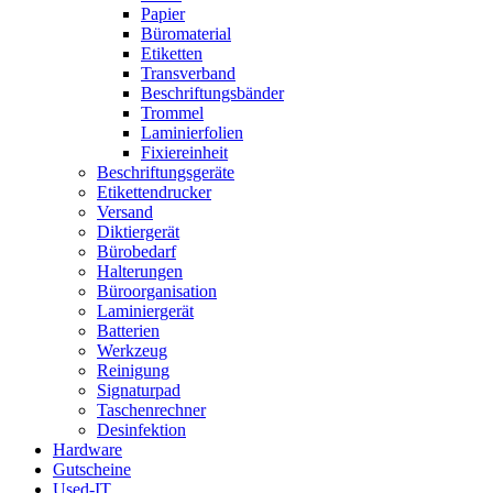
Papier
Büromaterial
Etiketten
Transverband
Beschriftungsbänder
Trommel
Laminierfolien
Fixiereinheit
Beschriftungsgeräte
Etikettendrucker
Versand
Diktiergerät
Bürobedarf
Halterungen
Büroorganisation
Laminiergerät
Batterien
Werkzeug
Reinigung
Signaturpad
Taschenrechner
Desinfektion
Hardware
Gutscheine
Used-IT