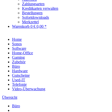
Zahlungsarten
Kreditkarten verwalten
Bestellungen
Sofortdownloads
Merkzettel
Warenkorb
0
€ 0,00 *
Home
Sonos
Software
Home-Office
Gaming
Zubehör
Büro
Hardware
Gutscheine
Used-IT
Telefonie
Video-Überwachung
Übersicht
Büro