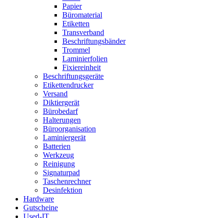
Papier
Büromaterial
Etiketten
Transverband
Beschriftungsbänder
Trommel
Laminierfolien
Fixiereinheit
Beschriftungsgeräte
Etikettendrucker
Versand
Diktiergerät
Bürobedarf
Halterungen
Büroorganisation
Laminiergerät
Batterien
Werkzeug
Reinigung
Signaturpad
Taschenrechner
Desinfektion
Hardware
Gutscheine
Used-IT