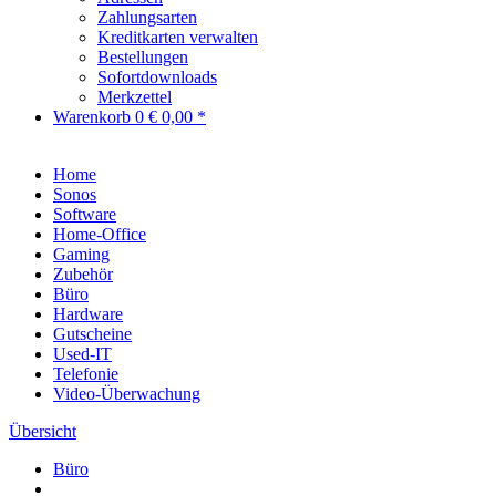
Zahlungsarten
Kreditkarten verwalten
Bestellungen
Sofortdownloads
Merkzettel
Warenkorb
0
€ 0,00 *
Home
Sonos
Software
Home-Office
Gaming
Zubehör
Büro
Hardware
Gutscheine
Used-IT
Telefonie
Video-Überwachung
Übersicht
Büro