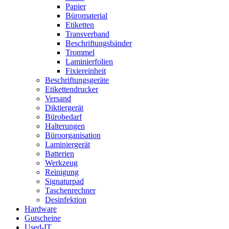
Papier
Büromaterial
Etiketten
Transverband
Beschriftungsbänder
Trommel
Laminierfolien
Fixiereinheit
Beschriftungsgeräte
Etikettendrucker
Versand
Diktiergerät
Bürobedarf
Halterungen
Büroorganisation
Laminiergerät
Batterien
Werkzeug
Reinigung
Signaturpad
Taschenrechner
Desinfektion
Hardware
Gutscheine
Used-IT