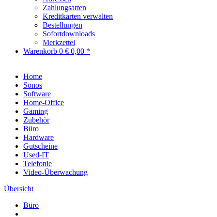
Zahlungsarten
Kreditkarten verwalten
Bestellungen
Sofortdownloads
Merkzettel
Warenkorb
0
€ 0,00 *
Home
Sonos
Software
Home-Office
Gaming
Zubehör
Büro
Hardware
Gutscheine
Used-IT
Telefonie
Video-Überwachung
Übersicht
Büro