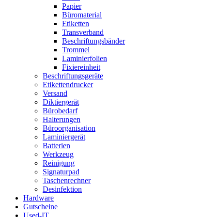
Papier
Büromaterial
Etiketten
Transverband
Beschriftungsbänder
Trommel
Laminierfolien
Fixiereinheit
Beschriftungsgeräte
Etikettendrucker
Versand
Diktiergerät
Bürobedarf
Halterungen
Büroorganisation
Laminiergerät
Batterien
Werkzeug
Reinigung
Signaturpad
Taschenrechner
Desinfektion
Hardware
Gutscheine
Used-IT