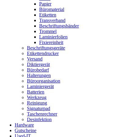
Papier
Büromaterial
Etiketten
Transverband
Beschriftungsbänder
Trommel
Laminierfolien
Fixiereinheit
Beschriftungsgeräte
Etikettendrucker
Versand
Diktiergerät
Bürobedarf
Halterungen
Büroorganisation
Laminiergerät
Batterien
Werkzeug
Reinigung
Signaturpad
Taschenrechner
Desinfektion
Hardware
Gutscheine
Used-IT