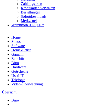
Zahlungsarten
Kreditkarten verwalten
Bestellungen
Sofortdownloads
Merkzettel
Warenkorb
0
€ 0,00 *
Home
Sonos
Software
Home-Office
Gaming
Zubehör
Büro
Hardware
Gutscheine
Used-IT
Telefonie
Video-Überwachung
Übersicht
Büro