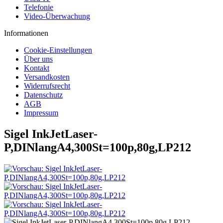
Telefonie
Video-Überwachung
Informationen
Cookie-Einstellungen
Über uns
Kontakt
Versandkosten
Widerrufsrecht
Datenschutz
AGB
Impressum
Sigel InkJetLaser-
P,DINlangA4,300St=100p,80g,LP212