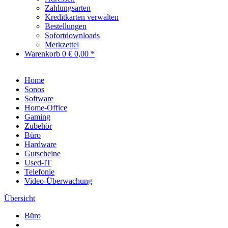
Zahlungsarten
Kreditkarten verwalten
Bestellungen
Sofortdownloads
Merkzettel
Warenkorb
0
€ 0,00 *
Home
Sonos
Software
Home-Office
Gaming
Zubehör
Büro
Hardware
Gutscheine
Used-IT
Telefonie
Video-Überwachung
Übersicht
Büro