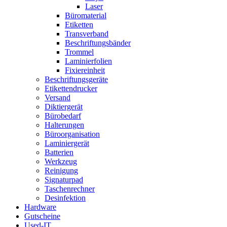
Laser
Büromaterial
Etiketten
Transverband
Beschriftungsbänder
Trommel
Laminierfolien
Fixiereinheit
Beschriftungsgeräte
Etikettendrucker
Versand
Diktiergerät
Bürobedarf
Halterungen
Büroorganisation
Laminiergerät
Batterien
Werkzeug
Reinigung
Signaturpad
Taschenrechner
Desinfektion
Hardware
Gutscheine
Used-IT