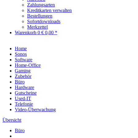
Zahlungsarten
Kreditkarten verwalten
Bestellungen
Sofortdownloads
Merkzettel
Warenkorb
0
€ 0,00 *
Home
Sonos
Software
Home-Office
Gaming
Zubehör
Büro
Hardware
Gutscheine
Used-IT
Telefonie
Video-Überwachung
Übersicht
Büro