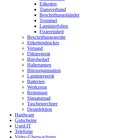
Etiketten
Transverband
Beschriftungsbänder
Trommel
Laminierfolien
Fixiereinheit
Beschriftungsgeräte
Etikettendrucker
Versand
Diktiergerät
Bürobedarf
Halterungen
Büroorganisation
Laminiergerät
Batterien
Werkzeug
Reinigung
Signaturpad
Taschenrechner
Desinfektion
Hardware
Gutscheine
Used-IT
Telefonie
Video-Überwachung