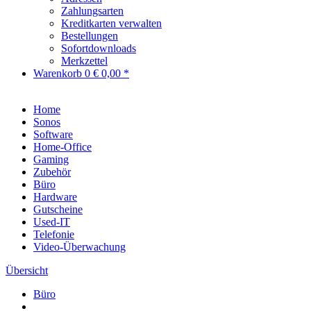
Zahlungsarten
Kreditkarten verwalten
Bestellungen
Sofortdownloads
Merkzettel
Warenkorb
0
€ 0,00 *
Home
Sonos
Software
Home-Office
Gaming
Zubehör
Büro
Hardware
Gutscheine
Used-IT
Telefonie
Video-Überwachung
Übersicht
Büro