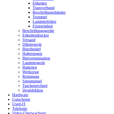
Etiketten
Transverband
Beschriftungsbänder
Trommel
Laminierfolien
Fixiereinheit
Beschriftungsgeräte
Etikettendrucker
Versand
Diktiergerät
Bürobedarf
Halterungen
Büroorganisation
Laminiergerät
Batterien
Werkzeug
Reinigung
Signaturpad
Taschenrechner
Desinfektion
Hardware
Gutscheine
Used-IT
Telefonie
Video-Überwachung