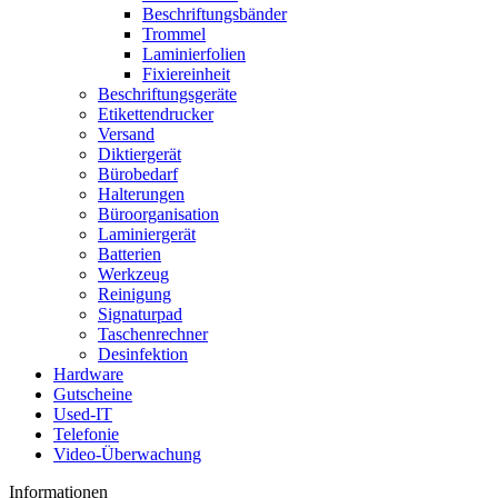
Beschriftungsbänder
Trommel
Laminierfolien
Fixiereinheit
Beschriftungsgeräte
Etikettendrucker
Versand
Diktiergerät
Bürobedarf
Halterungen
Büroorganisation
Laminiergerät
Batterien
Werkzeug
Reinigung
Signaturpad
Taschenrechner
Desinfektion
Hardware
Gutscheine
Used-IT
Telefonie
Video-Überwachung
Informationen