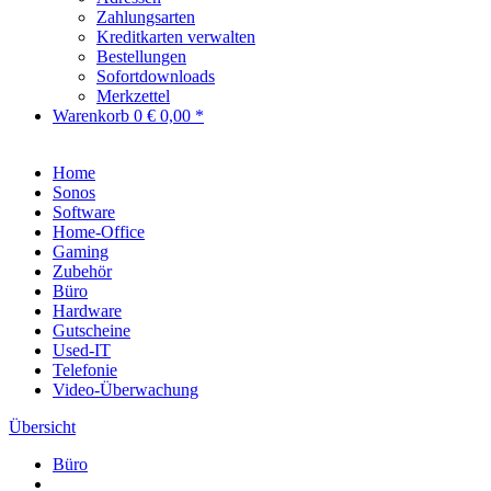
Zahlungsarten
Kreditkarten verwalten
Bestellungen
Sofortdownloads
Merkzettel
Warenkorb
0
€ 0,00 *
Home
Sonos
Software
Home-Office
Gaming
Zubehör
Büro
Hardware
Gutscheine
Used-IT
Telefonie
Video-Überwachung
Übersicht
Büro