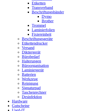
Etiketten
Transverband
Beschriftungsbänder
Dymo
Brother
Trommel
Laminierfolien
Fixiereinheit
Beschriftungsgeräte
Etikettendrucker
Versand
Diktiergerät
Bürobedarf
Halterungen
Büroorganisation
Laminiergerät
Batterien
Werkzeug
Reinigung
Signaturpad
Taschenrechner
Desinfektion
Hardware
Gutscheine
Used-IT