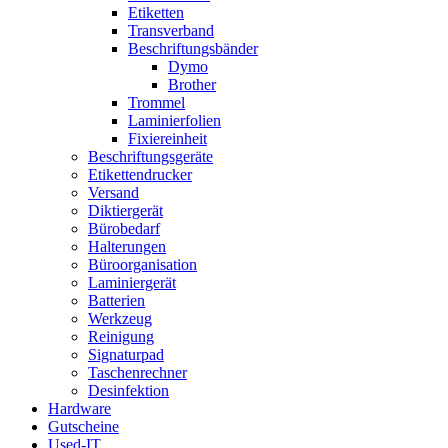
Etiketten
Transverband
Beschriftungsbänder
Dymo
Brother
Trommel
Laminierfolien
Fixiereinheit
Beschriftungsgeräte
Etikettendrucker
Versand
Diktiergerät
Bürobedarf
Halterungen
Büroorganisation
Laminiergerät
Batterien
Werkzeug
Reinigung
Signaturpad
Taschenrechner
Desinfektion
Hardware
Gutscheine
Used-IT