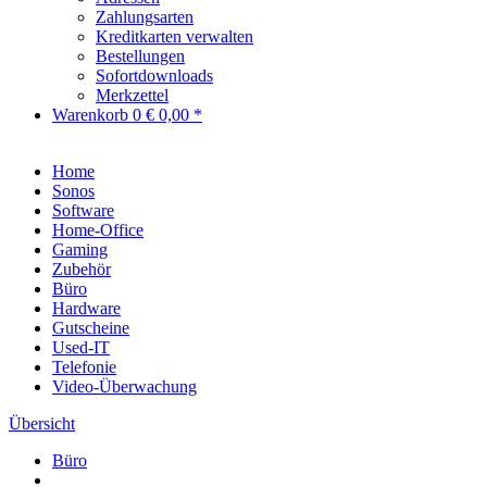
Zahlungsarten
Kreditkarten verwalten
Bestellungen
Sofortdownloads
Merkzettel
Warenkorb
0
€ 0,00 *
Home
Sonos
Software
Home-Office
Gaming
Zubehör
Büro
Hardware
Gutscheine
Used-IT
Telefonie
Video-Überwachung
Übersicht
Büro