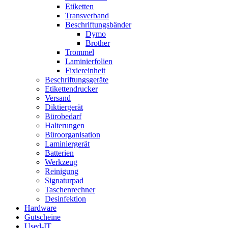
Etiketten
Transverband
Beschriftungsbänder
Dymo
Brother
Trommel
Laminierfolien
Fixiereinheit
Beschriftungsgeräte
Etikettendrucker
Versand
Diktiergerät
Bürobedarf
Halterungen
Büroorganisation
Laminiergerät
Batterien
Werkzeug
Reinigung
Signaturpad
Taschenrechner
Desinfektion
Hardware
Gutscheine
Used-IT