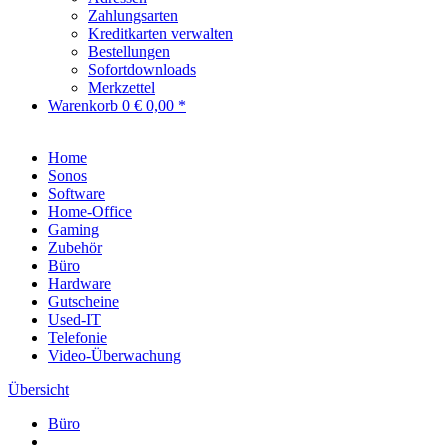
Zahlungsarten
Kreditkarten verwalten
Bestellungen
Sofortdownloads
Merkzettel
Warenkorb
0
€ 0,00 *
Home
Sonos
Software
Home-Office
Gaming
Zubehör
Büro
Hardware
Gutscheine
Used-IT
Telefonie
Video-Überwachung
Übersicht
Büro